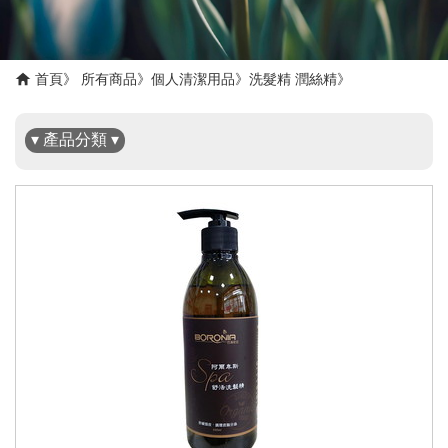
首頁
所有商品
個人清潔用品
洗髮精 潤絲精
▾ 產品分類 ▾