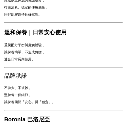
嚴選多重保濕與修護成分，
打造清爽、穩定的使用感受，
陪伴肌膚維持良好狀態。
溫和保養｜日常安心使用
重視配方平衡與膚觸體驗，
讓保養簡單、不造成負擔，
適合日常長期使用。
品牌承諾
不誇大、不複雜，
堅持每一個細節，
讓保養回歸「安心」與「穩定」。
Boronia 巴洛尼亞